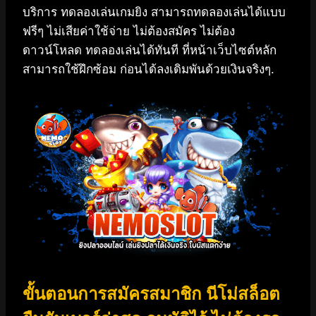
บริการ ทดลองเล่นเกมยิง สามารถทดลองเล่นได้แบบ
ฟรีๆ ไม่เสียค่าใช้จ่าย ไม่ต้องสมัคร ไม่ต้อง
ดาวน์โหลด ทดลองเล่นได้ทันที ที่หน้าเว็บไซต์หลัก
สามารถใช้ฝึกซ้อม ก่อนได้ลงเดิมพันด้วยเงินจริงๆ.
ขั้นตอนการสมัครสมาชิก นีโม่สล็อต