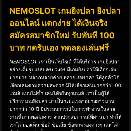
NEMOSLOT เกมยิงปลา ยิงปลา
ออนไลน์ แตกง่าย ได้เงินจริง
สมัครสมาชิกใหม่ รับทันที 100
บาท กดรับเอง ทดลองเล่นฟรี
NEMOSLOT
เราเป็นเว็บไซต์ ที่ให้บริการ เกมยิงปลา
อย่างเต็มรูปแบบ ครบวงจร มีเกมยิงปลาให้เลือกเล่น
มากมาย หลากหลายค่าย หลายเรทราคา ให้ลูกค้าได้
เลือกเล่นตามความสะดวก มีให้เลือกเล่นมากกว่า 100
เกมส์ แบบไม่ซ้ำ เล่นได้จริงทุกเกมส์ เราเป็นผู้ให้
บริการ เกมยิงปลา มาเป็นระยะเวลาอย่างยาวนาน
มากกว่า 10 ปี มีประสบการณ์ในการทำงานในสาย
งานนี้มากพอสมควร จากประสบการณ์ที่ผ่านมา ทำให้
เราได้มองเห็น ข้อดี ข้อเสีย ข้อพกพร่องต่างๆ และได้