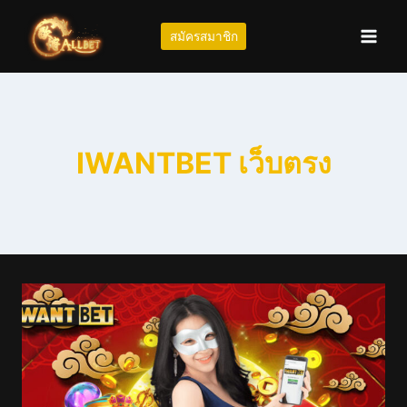
สมัครสมาชิก
IWANTBET เว็บตรง