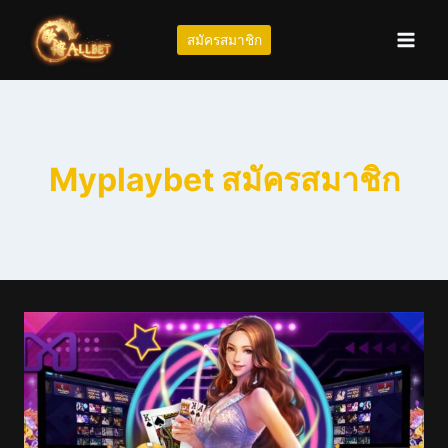
สมัครสมาชิก
Myplaybet สมัครสมาชิก